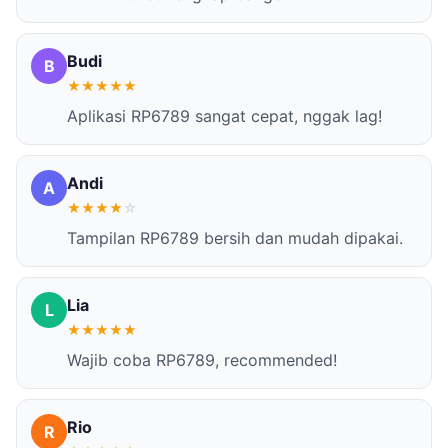
Budi
B
★
★
★
★
★
Aplikasi RP6789 sangat cepat, nggak lag!
Andi
A
★
★
★
★
☆
Tampilan RP6789 bersih dan mudah dipakai.
Lia
L
★
★
★
★
★
Wajib coba RP6789, recommended!
Rio
R