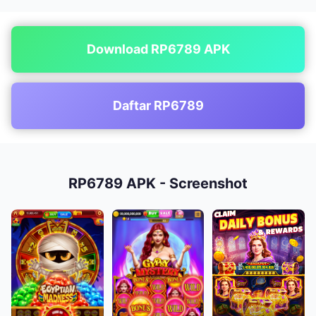
Download RP6789 APK
Daftar RP6789
RP6789 APK - Screenshot