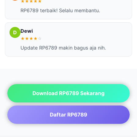
★
★
★
★
★
RP6789 terbaik! Selalu membantu.
Dewi
D
★
★
★
★
☆
Update RP6789 makin bagus aja nih.
Download RP6789 Sekarang
Daftar RP6789