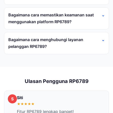
Bagaimana cara memastikan keamanan saat
menggunakan platform RP6789?
Bagaimana cara menghubungi layanan
pelanggan RP6789?
Ulasan Pengguna RP6789
Siti
S
★
★
★
★
★
Fitur RP6789 lengkap banget!