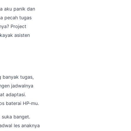
ya aku panik dan
sa pecah tugas
lnya? Project
 kayak asisten
g banyak tugas,
ngen jadwalnya
uat adaptasi.
os baterai HP-mu.
 suka banget.
jadwal les anaknya