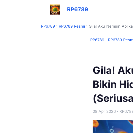
RP6789
RP6789
›
RP6789 Resmi
›
Gila! Aku Nemuin Aplik
RP6789
›
RP6789 Resm
Gila! A
Bikin H
(Seriusa
08 Apr 2026
· RP678