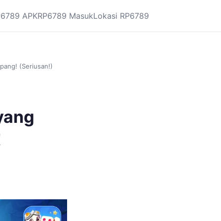
6789 APK
RP6789 Masuk
Lokasi RP6789
pang! (Seriusan!)
yang
!