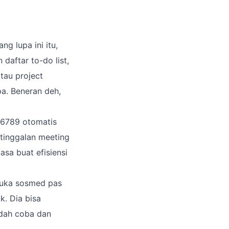
ng lupa ini itu,
daftar to-do list,
tau project
pa. Beneran deh,
P6789 otomatis
etinggalan meeting
asa buat efisiensi
buka sosmed pas
k. Dia bisa
udah coba dan