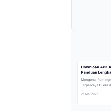
Download APK A
Panduan Lengk
Mengenal Penting
Terpercaya Di era d
smartphone Android
25 Mei 2026
tidak...