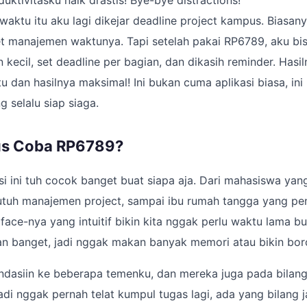
uktivitasku naik drastis! Bye-bye distractions!
waktu itu aku lagi dikejar deadline project kampus. Biasan
t manajemen waktunya. Tapi setelah pakai RP6789, aku bi
 kecil, set deadline per bagian, dan dikasih reminder. Hasi
u dan hasilnya maksimal! Ini bukan cuma aplikasi biasa, ini
ng selalu siap siaga.
us Coba RP6789?
si ini tuh cocok banget buat siapa aja. Dari mahasiswa yan
tuh manajemen project, sampai ibu rumah tangga yang pe
erface-nya yang intuitif bikin kita nggak perlu waktu lama b
an banget, jadi nggak makan banyak memori atau bikin bor
dasiin ke beberapa temenku, dan mereka juga pada bilang
adi nggak pernah telat kumpul tugas lagi, ada yang bilang 