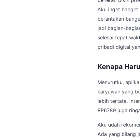
beneran bikin prod
Aku inget banget 
berantakan bange
jadi bagian-bagian
selesai tepat wakt
pribadi digital ya
Kenapa Har
Menurutku, aplika
karyawan yang bu
lebih tertata. Int
RP6789 juga ring
Aku udah rekomen
Ada yang bilang j