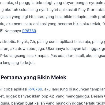
ama aku, si penggila teknologi yang doyan banget nyobain a
ang aku tuh suka iseng nyari-nyari aplikasi di Play Store at
aja sih yang lagi hits atau yang bisa bikin hidupku lebih pra
lu, aku nemu satu aplikasi yang beneran bikin aku teriak, 
ni!” Namanya
RP6789
.
skeptis. Kayak, ‘Ah, paling cuma aplikasi biasa aja, paling 
saran, aku download juga. Ukurannya lumayan lah, nggak 
HP-ku langsung sesak napas. Pas udah ke-install, aku lang
u langsung terkejut.
Pertama yang Bikin Melek
li coba aplikasi
RP6789
, aku langsung disuguhkan tampila
bet, nggak banyak iklan pop-up yang mengganggu. Desain 
una, bahkan buat kalian yang mungkin nggak terlalu techy