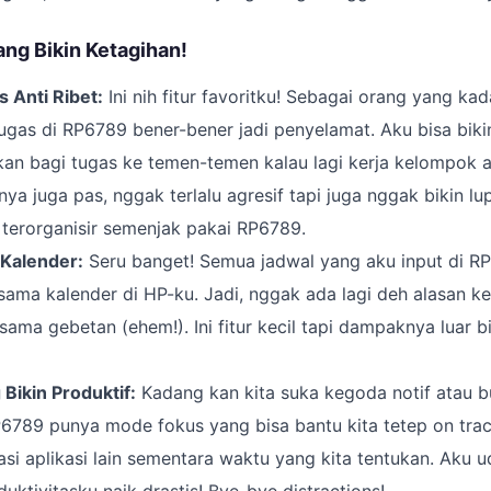
ang Bikin Ketagihan!
 Anti Ribet:
Ini nih fitur favoritku! Sebagai orang yang kada
ugas di RP6789 bener-bener jadi penyelamat. Aku bisa bikin 
kan bagi tugas ke temen-temen kalau lagi kerja kelompok a
nya juga pas, nggak terlalu agresif tapi juga nggak bikin lu
h terorganisir semenjak pakai RP6789.
 Kalender:
Seru banget! Semua jadwal yang aku input di R
sama kalender di HP-ku. Jadi, nggak ada lagi deh alasan k
 sama gebetan (ehem!). Ini fitur kecil tapi dampaknya luar bi
Bikin Produktif:
Kadang kan kita suka kegoda notif atau 
RP6789 punya mode fokus yang bisa bantu kita tetep on trac
asi aplikasi lain sementara waktu yang kita tentukan. Aku 