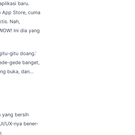
plikasi baru.
au App Store, cuma
ktis. Nah,
“WOW! Ini dia yang
gitu-gitu doang.’
gede-gede banget,
sung buka, dan…
n yang bersih
UI/UX-nya bener-
.