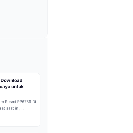
 Download
rcaya untuk
orm Resmi RP6789 Di
at saat ini,
rangkat lunak...