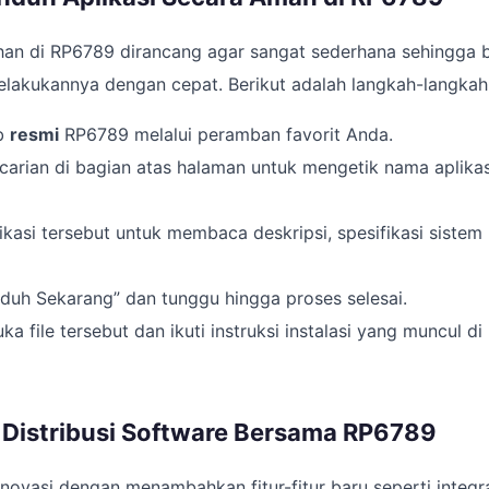
an di RP6789 dirancang agar sangat sederhana sehingga
lakukannya dengan cepat. Berikut adalah langkah-langkah
eb
resmi
RP6789 melalui peramban favorit Anda.
carian di bagian atas halaman untuk mengetik nama aplika
likasi tersebut untuk membaca deskripsi, spesifikasi siste
duh Sekarang” dan tunggu hingga proses selesai.
uka file tersebut dan ikuti instruksi instalasi yang muncul d
Distribusi Software Bersama RP6789
novasi dengan menambahkan fitur-fitur baru seperti integr