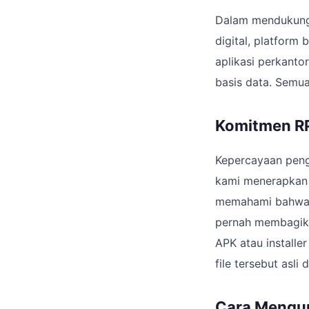
Dalam mendukung 
digital, platform 
aplikasi perkant
basis data. Semua 
Komitmen R
Kepercayaan peng
kami menerapkan e
memahami bahwa p
pernah membagikan
APK atau installe
file tersebut asli
Cara Mengun