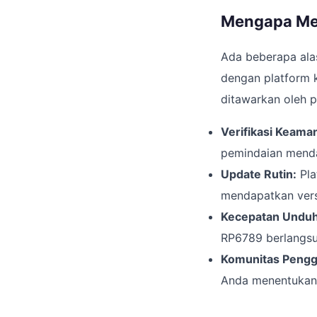
Mengapa Me
Ada beberapa ala
dengan platform 
ditawarkan oleh pl
Verifikasi Keama
pemindaian menda
Update Rutin:
Pla
mendapatkan ver
Kecepatan Unduh
RP6789 berlangsu
Komunitas Pengg
Anda menentukan a