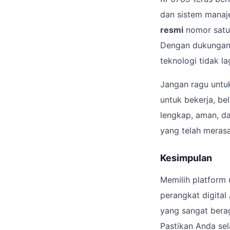
dan sistem manaj
resmi
nomor satu 
Dengan dukungan 
teknologi tidak l
Jangan ragu untuk
untuk bekerja, be
lengkap, aman, d
yang telah mera
Kesimpulan
Memilih platform
perangkat digital
yang sangat ber
Pastikan Anda s