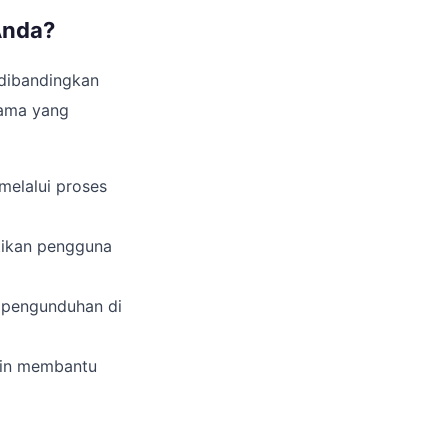
Anda?
dibandingkan
tama yang
melalui proses
tikan pengguna
 pengunduhan di
ain membantu