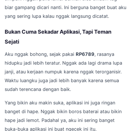
biar gampang dicari nanti. Ini berguna banget buat aku
yang sering lupa kalau nggak langsung dicatat.
Bukan Cuma Sekadar Aplikasi, Tapi Teman
Sejati
Aku nggak bohong, sejak pakai
RP6789
, rasanya
hidupku jadi lebih teratur. Nggak ada lagi drama lupa
janji, atau kerjaan numpuk karena nggak terorganisir.
Waktu luangku juga jadi lebih banyak karena semua
sudah terencana dengan baik.
Yang bikin aku makin suka, aplikasi ini juga ringan
banget di hape. Nggak bikin boros baterai atau bikin
hape jadi lemot. Padahal ya, aku ini sering banget
buka-buka aplikasi ini buat ngecek ini itu.