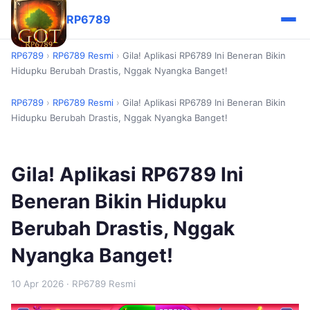
RP6789
RP6789
›
RP6789 Resmi
›
Gila! Aplikasi RP6789 Ini Beneran Bikin
Hidupku Berubah Drastis, Nggak Nyangka Banget!
RP6789
›
RP6789 Resmi
›
Gila! Aplikasi RP6789 Ini Beneran Bikin
Hidupku Berubah Drastis, Nggak Nyangka Banget!
Gila! Aplikasi RP6789 Ini
Beneran Bikin Hidupku
Berubah Drastis, Nggak
Nyangka Banget!
10 Apr 2026
· RP6789 Resmi