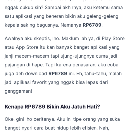
nggak cukup sih? Sampai akhirnya, aku ketemu sama
satu aplikasi yang beneran bikin aku geleng-geleng
kepala saking bagusnya. Namanya
RP6789
.
Awalnya aku skeptis, lho. Maklum lah ya, di Play Store
atau App Store itu kan banyak banget aplikasi yang
janji macem-macem tapi ujung-ujungnya cuma jadi
pajangan di hape. Tapi karena penasaran, aku coba
juga deh download
RP6789
ini. Eh, tahu-tahu, malah
jadi aplikasi favorit yang nggak bisa lepas dari
genggaman!
Kenapa RP6789 Bikin Aku Jatuh Hati?
Oke, gini lho ceritanya. Aku ini tipe orang yang suka
banget nyari cara buat hidup lebih efisien. Nah,