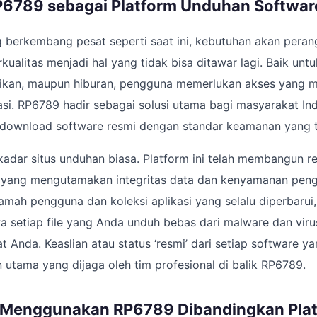
6789 sebagai Platform Unduhan Softwar
ng berkembang pesat seperti saat ini, kebutuhan akan peran
kualitas menjadi hal yang tidak bisa ditawar lagi. Baik unt
dikan, maupun hiburan, pengguna memerlukan akses yang
asi. RP6789 hadir sebagai solusi utama bagi masyarakat In
 download software resmi dengan standar keamanan yang t
dar situs unduhan biasa. Platform ini telah membangun re
 yang mengutamakan integritas data dan kenyamanan pen
mah pengguna dan koleksi aplikasi yang selalu diperbarui
 setiap file yang Anda unduh bebas dari malware dan viru
 Anda. Keaslian atau status ‘resmi’ dari setiap software ya
utama yang dijaga oleh tim profesional di balik RP6789.
Menggunakan RP6789 Dibandingkan Plat