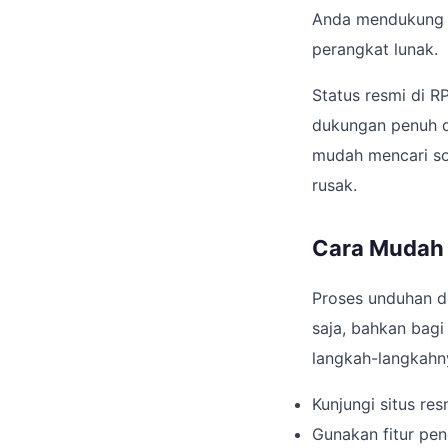
Anda mendukung e
perangkat lunak.
Status resmi di R
dukungan penuh da
mudah mencari sol
rusak.
Cara Mudah
Proses unduhan d
saja, bahkan bagi
langkah-langkahn
Kunjungi situs re
Gunakan fitur pe