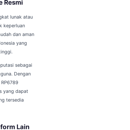
e Resmi
gkat lunak atau
uk keperluan
 mudah dan aman
donesia yang
inggi.
putasi sebagai
gguna. Dengan
, RP6789
s yang dapat
ng tersedia
form Lain