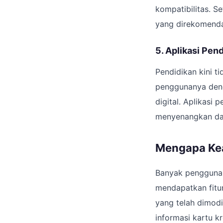
kompatibilitas. S
yang direkomenda
5. Aplikasi Pen
Pendidikan kini t
penggunanya deng
digital. Aplikasi 
menyenangkan dan
Mengapa Kea
Banyak pengguna 
mendapatkan fitur
yang telah dimodi
informasi kartu k