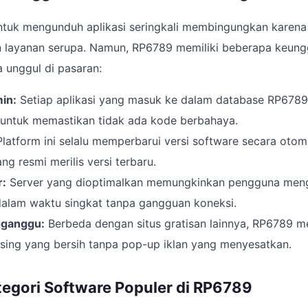
ntuk mengunduh aplikasi seringkali membingungkan karena
layanan serupa. Namun, RP6789 memiliki beberapa keungg
unggul di pasaran:
in:
Setiap aplikasi yang masuk ke dalam database RP6789
 untuk memastikan tidak ada kode berbahaya.
latform ini selalu memperbarui versi software secara otom
g resmi merilis versi terbaru.
r:
Server yang dioptimalkan memungkinkan pengguna meng
dalam waktu singkat tanpa gangguan koneksi.
gganggu:
Berbeda dengan situs gratisan lainnya, RP6789 
ing yang bersih tanpa pop-up iklan yang menyesatkan.
tegori Software Populer di RP6789