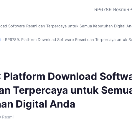
RP6789 Resmi
RP
load Software Resmi dan Terpercaya untuk Semua Kebutuhan Digital An
i
›
RP6789: Platform Download Software Resmi dan Terpercaya untuk S
 Platform Download Softw
an Terpercaya untuk Semu
an Digital Anda
9 Resmi