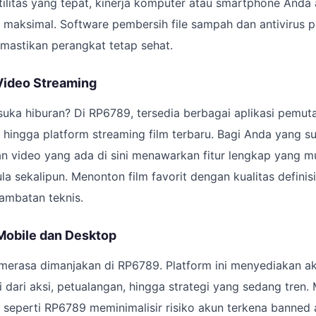
tilitas yang tepat, kinerja komputer atau smartphone Anda
l maksimal. Software pembersih file sampah dan antivirus 
mastikan perangkat tetap sehat.
 Video Streaming
suka hiburan? Di RP6789, tersedia berbagai aplikasi pemuta
, hingga platform streaming film terbaru. Bagi Anda yang su
an video yang ada di sini menawarkan fitur lengkap yang 
 sekalipun. Menonton film favorit dengan kualitas definisi 
ambatan teknis.
Mobile dan Desktop
merasa dimanjakan di RP6789. Platform ini menyediakan a
 dari aksi, petualangan, hingga strategi yang sedang tre
 seperti RP6789 meminimalisir risiko akun terkena banned